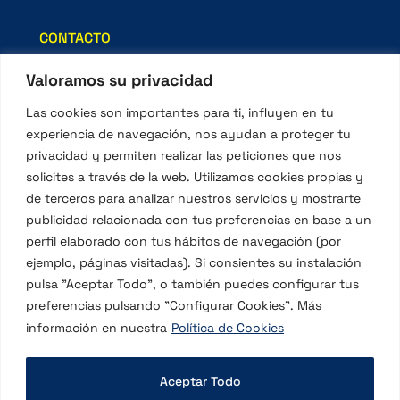
CONTACTO
Valoramos su privacidad
C/Santa Teresa, 3
08328 Alella Barcelona
Las cookies son importantes para ti, influyen en tu
experiencia de navegación, nos ayudan a proteger tu
Tel.: 935 403 009
privacidad y permiten realizar las peticiones que nos
info@excavacionesalella.es
solicites a través de la web. Utilizamos cookies propias y
de terceros para analizar nuestros servicios y mostrarte
publicidad relacionada con tus preferencias en base a un
ENLACES DE INTERÉS
perfil elaborado con tus hábitos de navegación (por
ejemplo, páginas visitadas). Si consientes su instalación
Recogida de Sacos
pulsa "Aceptar Todo", o también puedes configurar tus
preferencias pulsando "Configurar Cookies". Más
Trámite de Certificado
información en nuestra
Política de Cookies
Aviso Legal
Política de Cookies
Aceptar Todo